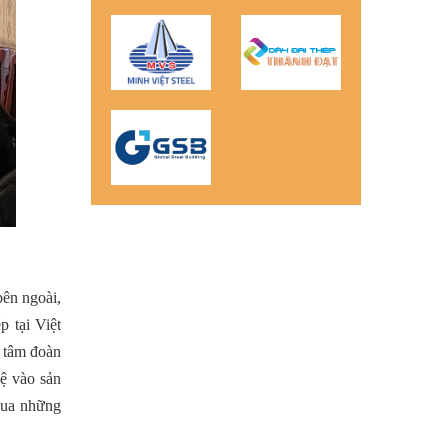
bên ngoài,
 tại Việt
 tâm đoàn
hệ vào sản
qua những