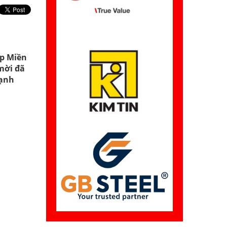
ép Miền
mời đã
mạnh