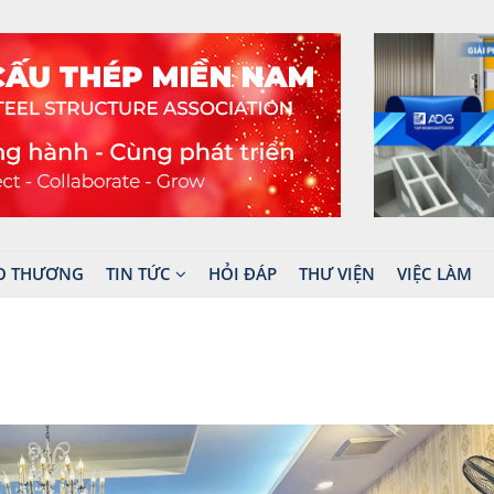
O THƯƠNG
TIN TỨC
HỎI ĐÁP
THƯ VIỆN
VIỆC LÀM