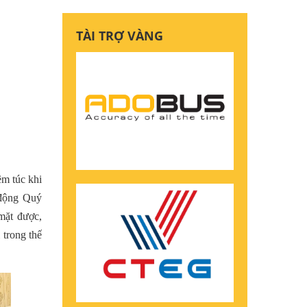
TÀI TRỢ VÀNG
êm túc khi
t động Quý
mặt
được,
 trong thế