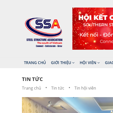
TRANG CHỦ
GIỚI THIỆU
HỘI VIÊN
GIA
TIN TỨC
Trang chủ
Tin tức
Tin hội viên