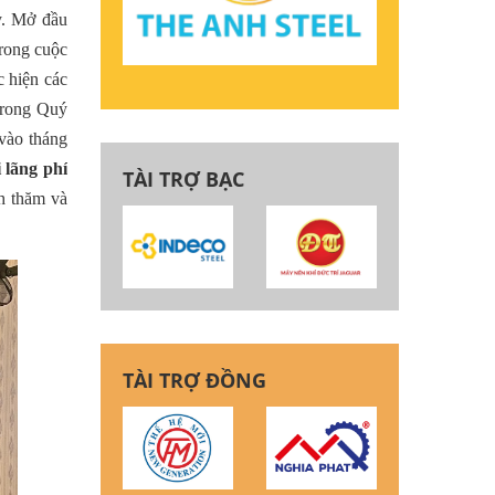
y. Mở đầu
trong cuộc
 hiện các
 trong Quý
vào tháng
 lãng phí
TÀI TRỢ BẠC
h thăm và
TÀI TRỢ ĐỒNG