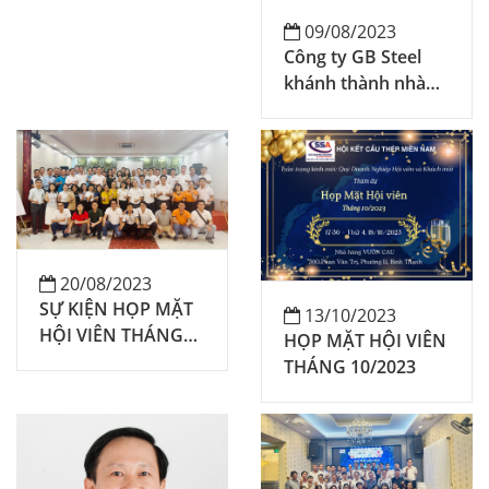
09/08/2023
Công ty GB Steel
khánh thành nhà
máy tại Long An
20/08/2023
SỰ KIỆN HỌP MẶT
13/10/2023
HỘI VIÊN THÁNG
HỌP MẶT HỘI VIÊN
8/2023 & CTR CHĂM
THÁNG 10/2023
SÓC KHÁCH HÀNG
XUẤT SẮC TỪ VĂN
HÓA DOANH
NGHIỆP