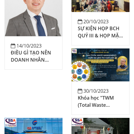
20/10/2023
SỰ KIỆN HỌP BCH
QUÝ III & HỌP MẶT
HỘI VIÊN THÁNG
14/10/2023
10/2023
ĐIỀU GÌ TẠO NÊN
DOANH NHÂN
THÀNH CÔNG
30/10/2023
Khóa học "TWM
(Total Waste
Management) Quản
trị lãng phí toàn
diện - Ứng dụng giải
pháp giảm chi phí