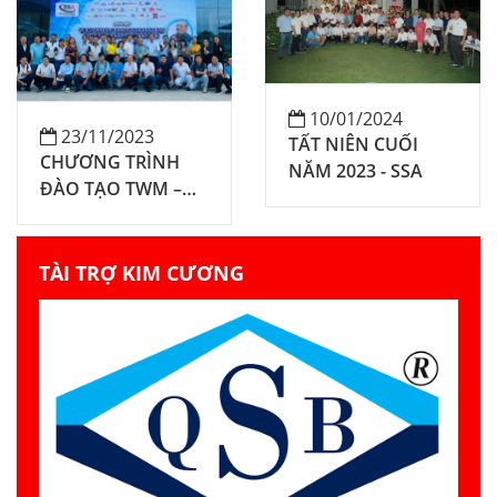
với PREMA-GHK
vào thực tiễn
doanh nghiệp"
10/01/2024
23/11/2023
TẤT NIÊN CUỐI
CHƯƠNG TRÌNH
NĂM 2023 - SSA
ĐÀO TẠO TWM –
QUẢN TRỊ LÃNG
PHÍ TOÀN DIỆN
TÀI TRỢ KIM CƯƠNG