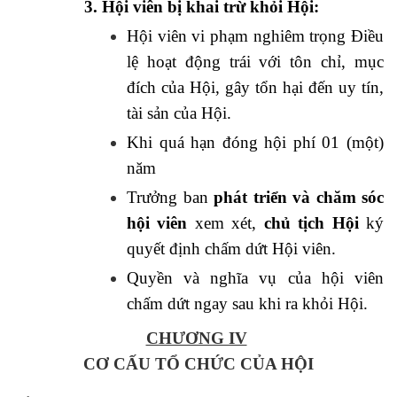
3. Hội viên bị khai trừ khỏi Hội:
Hội viên vi phạm nghiêm trọng Điều
lệ hoạt động trái với tôn chỉ, mục
đích của Hội, gây tổn hại đến uy tín,
tài sản của Hội.
Khi quá hạ
n đóng hội phí 01 (một)
năm
Trư
ởng ban
phát triển và chăm sóc
hội viên
xem xét,
chủ tịch Hội
ký
quyết định chấm dứt Hội viên.
Quyề
n và nghĩa vụ của hội viên
chấm dứt ngay sau khi ra khỏi Hội.
CHƯƠNG IV
CƠ CẤU TỔ CHỨC CỦA HỘI