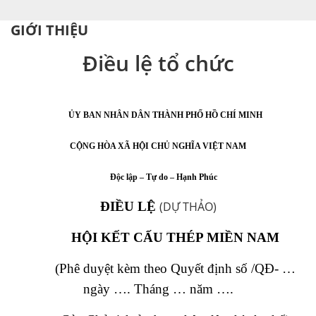
GIỚI THIỆU
Điều lệ tổ chức
ỦY BAN NHÂN DÂN
THÀNH PHỐ HỒ CHÍ MINH
CỘNG HÒA XÃ HỘI CHỦ NGHĨA VIỆT NAM
Độc lập – Tự do – Hạnh Phúc
ĐIỀU LỆ
(DỰ THẢO)
HỘI KẾT CẤU THÉP MIỀN NAM
(Phê duyệt kèm theo Quyết định số /QĐ- …
ngày …. Tháng … năm ….