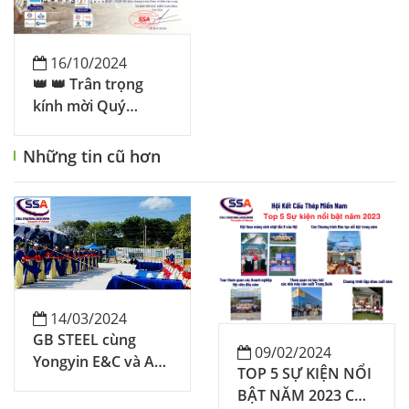
16/10/2024
👑 👑 Trân trọng
kính mời Quý
Doanh Nhân -
Doanh Nghiệp Hội
Những tin cũ hơn
viên tham dự
chương trình
"THAM QUAN NHÀ
MÁY & HỌP MẶT
HỘI VIÊN LẦN
IV/2024" do Hội KCT
Miền Nam (SSA) tổ
14/03/2024
chức: 🍾 🎆
GB STEEL cùng
09/02/2024
Yongyin E&C và AK
TOP 5 SỰ KIỆN NỔI
VINA khởi động dự
BẬT NĂM 2023 CỦA
án Lotus Project tại