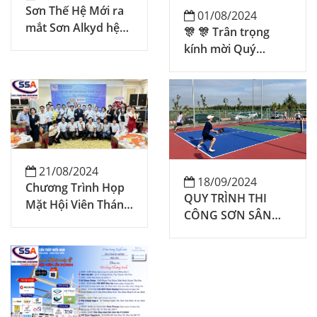
Sơn Thế Hệ Mới ra
01/08/2024
mắt Sơn Alkyd hệ
🎊 🎊 Trân trọng
nước
kính mời Quý
Doanh nghiệp Hội
viên đăng ký tham
dự "CHƯƠNG
TRÌNH ĐÀO TẠO &
HỌP MẶT HỘI VIÊN
T8/2024" do Hội Kết
Cấu Thép Miền
21/08/2024
18/09/2024
Nam (SSA) tổ chức:
Chương Trình Họp
QUY TRÌNH THI
🍾 🍾
Mặt Hội Viên Tháng
CÔNG SƠN SÂN
8 - Lần III/2024 và
PICKLEBALL ĐẠT
Đào Tạo "Kỹ Năng
CHUẨN
Giao Việc Hiệu Quả"
- ngày 18/08/2024