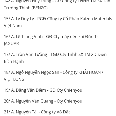
14/ A. Nguyễn Huy Dũng - GĐ Công ty TNHH TM SX Tân
Trường Thịnh (BENZO)
15/ A. Lý Duy Lý - PGĐ Công ty Cổ Phần Kaizen Materials
Việt Nam
16/ A. Lê Trung Vinh - GĐ Cty máy nén khí Đức Trí
JAGUAR
17/ A. Trần Văn Tưởng - TGĐ Cty Tnhh SX TM XD Điên
Bích Hạnh
18/ A. Ngô Nguyễn Ngọc San - Công ty KHẢI HOÀN /
VIỆT LONG
19/ A. Đặng Văn Điềm - GĐ Cty Chienyou
20/ A. Nguyễn Văn Quang - Cty Chienyou
21/ A. Nguyễn Tài - Công ty Võ Đắc