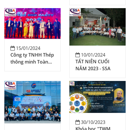
HỘI KẾT CẤU THÉP
Đồng Nai
MIỀN NAM (SSA)
15/01/2024
Công ty TNHH Thép
10/01/2024
TẤT NIÊN CUỐI
thông minh Toàn
NĂM 2023 - SSA
Cầu vượt doanh thu
135% kế hoạch đề
ra
30/10/2023
Khóa học "TWM