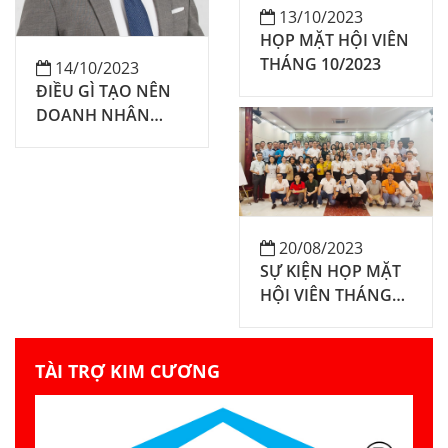
13/10/2023
HỌP MẶT HỘI VIÊN
THÁNG 10/2023
14/10/2023
ĐIỀU GÌ TẠO NÊN
DOANH NHÂN
THÀNH CÔNG
20/08/2023
SỰ KIỆN HỌP MẶT
HỘI VIÊN THÁNG
8/2023 & CTR CHĂM
SÓC KHÁCH HÀNG
XUẤT SẮC TỪ VĂN
TÀI TRỢ KIM CƯƠNG
HÓA DOANH
NGHIỆP