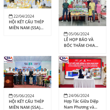
22/04/2024
HỘI KẾT CẤU THÉP
MIỀN NAM (SSA)
THAM QUAN NHÀ
05/06/2024
LỄ HỌP BÁO VÀ
MÁY VÀ HỌP MẶT
BỐC THĂM CHIA
HỘI VIÊN THÁNG
BẢNG GIẢI BÓNG
4/2024.
ĐÁ SSA CUP 2024
24/06/2024
05/06/2024
Hợp Tác Giữa Diệp
HỘI KẾT CẤU THÉP
Nam Phương và
MIỀN NAM (SSA)