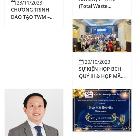
23/11/2023
(Total Waste
CHƯƠNG TRÌNH
Management) Quản
ĐÀO TẠO TWM –
trị lãng phí toàn
QUẢN TRỊ LÃNG
diện - Ứng dụng giải
PHÍ TOÀN DIỆN
pháp giảm chi phí
với PREMA-GHK
vào thực tiễn
doanh nghiệp"
20/10/2023
SỰ KIỆN HỌP BCH
QUÝ III & HỌP MẶT
HỘI VIÊN THÁNG
10/2023