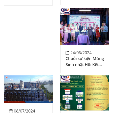
Weldcom: Bước
THAM QUAN NHÀ
Tiến Vững Chắc
MÁY HỘI VIÊN
Trong Tự Động Hóa
THÁNG 5/2024.
Sản Xuất
24/06/2024
Chuỗi sự kiện Mừng
Sinh nhật Hội Kết
Cấu Thép Miền
Nam (SSA) 9th
08/07/2024