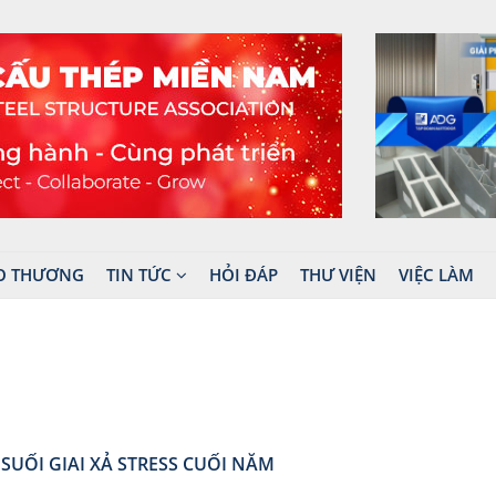
O THƯƠNG
TIN TỨC
HỎI ĐÁP
THƯ VIỆN
VIỆC LÀM
SUỐI GIAI XẢ STRESS CUỐI NĂM