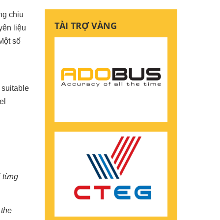
ng chịu
TÀI TRỢ VÀNG
yên liệu
Một số
 suitable
el
i từng
 the