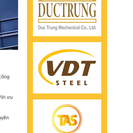
 công
Với ưu
uyền