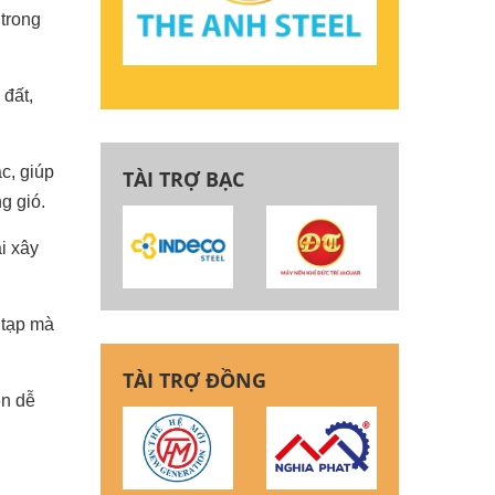
 trong
 đất,
c, giúp
TÀI TRỢ BẠC
g gió.
ải xây
 tạp mà
TÀI TRỢ ĐỒNG
ên dễ