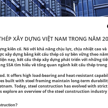
THÉP XÂY DỰNG VIỆT NAM TRONG NĂM 2
g kiên cố. Nó với khả năng chịu lực, chịu nhiệt cao và 
ược xây dựng bằng kết cấu thép có sự bền vững theo nă
Hiện nay, kết cấu thép xây dựng phát triển với những ti
ùng SSA tìm hiểu về tổng quan ngành kết cấu thép tron
d. It offers high load-bearing and heat-resistant capabil
res built with steel framing maintain long-term durabilit
tnam. Today, steel construction has evolved with strict
 explore an overview of the steel construction industry 
struction?