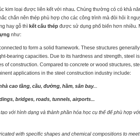
rúc kim loại được liên kết với nhau
.
Chúng thường có có khả nă
 chắc chắn nên thép phù hợp cho các công trình mà đòi hỏi ít ngu
ông hay gỗ thì
kết cấu thép
được sử dụng phổ biến hơn nhiều. 
dựng
như:
erconnected to form a solid framework. These structures generally
ht-bearing capacities. Due to its hardness and strength, steel is
ypes of construction. Compared to concrete or wood structures, ste
ent applications in the steel construction industry include:
hà cao tầng, cầu, đường, hầm, sân bay.
..
ings, bridges, roads, tunnels, airports...
ế tạo với hình dạng và thành phần hóa học cụ thể để phù hợp vớ
bricated with specific shapes and chemical compositions to meet