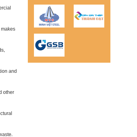
ercial
is makes
ds,
ction and
d other
ctural
waste.