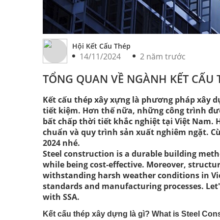
Hội Kết Cấu Thép
14/11/2024
2 năm trước
TỔNG QUAN VỀ NGÀNH KẾT CẤU 
Kết cấu thép xây xựng là phương pháp xây dựn
tiết kiệm. Hơn thế nữa, những công trình đ
bất chấp thời tiết khắc nghiệt tại Việt Nam. 
chuẩn và quy trình sản xuất nghiêm ngặt. C
2024 nhé.
Steel construction is a durable building metho
while being cost-effective. Moreover, structu
withstanding harsh weather conditions in Vie
standards and manufacturing processes. Let's
with SSA.
Kết cấu thép xây dựng là gì? What is Steel Con