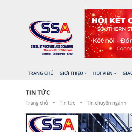
TRANG CHỦ
GIỚI THIỆU
HỘI VIÊN
GIA
TIN TỨC
Trang chủ
Tin tức
Tin chuyên ngành