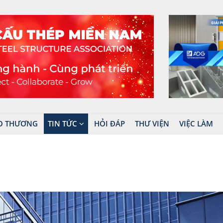
O THƯƠNG
TIN TỨC
HỎI ĐÁP
THƯ VIỆN
VIỆC LÀM