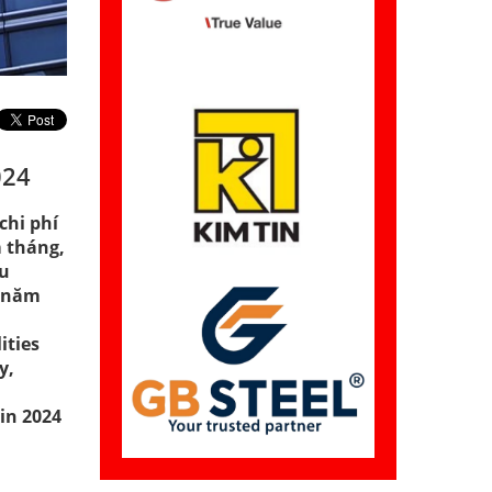
024
chi phí
m tháng,
êu
g năm
ities
y,
in 2024