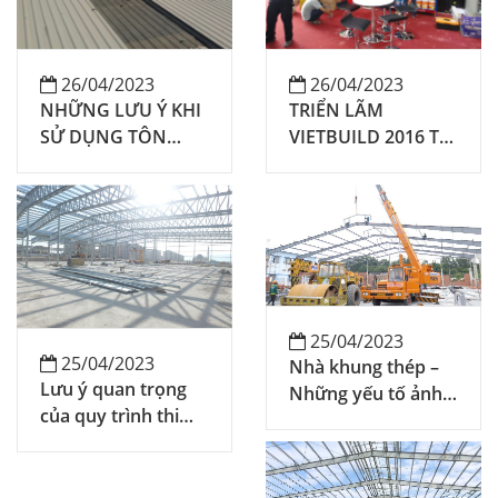
26/04/2023
26/04/2023
NHỮNG LƯU Ý KHI
TRIỂN LÃM
SỬ DỤNG TÔN
VIETBUILD 2016 Từ
KHÔNG VÍT
ngày 27/08 - 31/08
KLIPLOCK ĐỂ ĐẢM
BẢO CHO MÁI NHÀ
CỦA BẠN
25/04/2023
25/04/2023
Nhà khung thép –
Lưu ý quan trọng
Những yếu tố ảnh
của quy trình thi
hưởng đến đơn giá
công lắp dựng kết
cấu thép