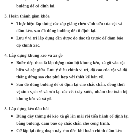
bulông để cố định lại.
3
. Hoàn thành giàn khóa
Thực hiện lắp dựng các cáp giằng chéo vĩnh cửu của cột và
dầm kèo, sau đó dùng bulông để cố định lại.
Lưu ý vị trí lắp dựng cần được đo đạc từ trước để đảm bảo
độ chính xác.
4. Lắp dự
ng khung kèo và xà gồ
Bước tiếp theo là lắp dựng toàn bộ khung kèo, xà gồ vào cột
biên và cột giữa. Lưu ý điều chỉnh vị trí, độ cao của cột và độ
thẳng đứng sao cho phù hợp với thiết kế bản vẽ.
Sau đó dùng bulông để cố định lại cho chắc chắn, đồng thời
vệ sinh sạch sẽ và sơn lại các vết trầy xước, nhám cho toàn bộ
khung kèo và xà gồ.
5. Lắp dựng kèo đầu hồi
Dùng dây thừng để kéo xà gồ lên mái rồi tiến hành cố định lại
bằng bulông, đảm bảo độ chắc chắn cho công trình.
Cứ lặp lại công đoạn này cho đến khi hoàn chỉnh dầm kèo