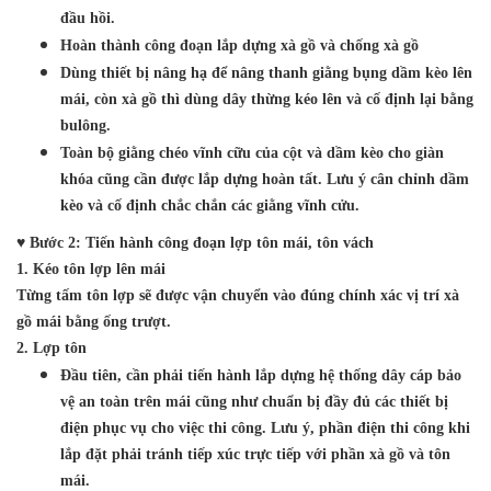
đầu hồi.
Hoàn thành công đoạn lắp dựng xà gồ và chống xà gồ
Dùng thiết bị nâng hạ để nâng thanh giằng bụng dầm kèo lên
mái, còn xà gồ thì dùng dây thừng kéo lên và cố định lại bằng
bulông.
Toàn bộ giằng chéo vĩnh cữu của cột và dầm kèo cho giàn
khóa cũng cần được lắp dựng hoàn tất. Lưu ý cân chỉnh dầm
kèo và cố định chắc chắn các giằng vĩnh cửu.
♥ Bước 2: Tiến hành công đoạn lợp tôn mái, tôn vách
1. Kéo tôn lợp lên mái
Từng tấm tôn lợp sẽ được vận chuyển vào đúng chính xác vị trí xà
gồ mái bằng ống trượt.
2. Lợp tôn
Đầu tiên, cần phải tiến hành lắp dựng hệ thống dây cáp bảo
vệ an toàn trên mái cũng như chuẩn bị đầy đủ các thiết bị
điện phục vụ cho việc thi công. Lưu ý, phần điện thi công khi
lắp đặt phải tránh tiếp xúc trực tiếp với phần xà gồ và tôn
mái.