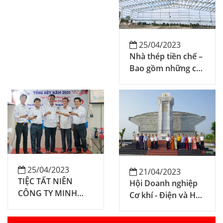
25/04/2023
Nhà thép tiền chế –
Bao gồm những chi
phí thi công nào?
25/04/2023
21/04/2023
TIỆC TẤT NIÊN
Hội Doanh nghiệp
CÔNG TY MINH
Cơ khí - Điện và Hội
VIỆT SƠN 2021
Bảo vệ thiên nhiên
và môi trường TP