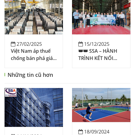
27/02/2025
15/12/2025
Việt Nam áp thuế
👑👑 SSA – HÀNH
chống bán phá giá
TRÌNH KẾT NỐI
tạm thời một số sản
CHIẾN LƯỢC, KIẾN
phẩm thép cán
TẠO GIÁ TRỊ BỀN
Những tin cũ hơn
nóng từ Trung
VỮNG 👑👑 SSA – A
Quốc
Strategic Journey of
Connection,
Creating
Sustainable Value
18/09/2024