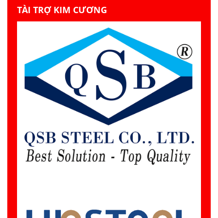
Hồ Chí Minh thăm
TÀI TRỢ KIM CƯƠNG
Vùng 2 Hải quân