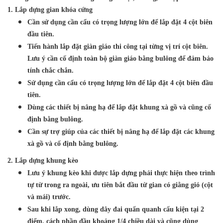
1. Lắp dựng gian khóa cứng
Cần sử dụng cần cẩu có trọng lượng lớn để lắp đặt 4 cột biên
đầu tiên.
Tiến hành lắp đặt giàn giáo thi công tại từng vị trí cột biên.
Lưu ý cần cố định toàn bộ giàn giáo bằng bulông để đảm bảo
tính chắc chắn.
Sử dụng cần cẩu có trọng lượng lớn để lắp đặt 4 cột biên đầu
tiên.
Dùng các thiết bị nâng hạ để lắp đặt khung xà gồ và cũng cố
định bằng bulông.
Cần sự trợ giúp của các thiết bị nâng hạ để lắp đặt các khung
xà gồ và cố định bằng bulông.
2. Lắp dựng khung kèo
Lưu ý khung kèo khi được lắp dựng phải thực hiện theo trình
tự từ trong ra ngoài, ưu tiên bắt đầu từ gian có giằng gió (cột
và mái) trước.
Sau khi lắp xong, dùng dây đai quấn quanh cấu kiện tại 2
điểm, cách phần đầu khoảng 1/4 chiều dài và cũng dùng