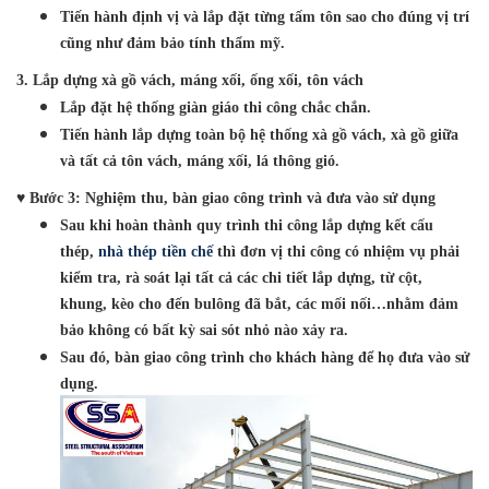
Tiến hành định vị và lắp đặt từng tấm tôn sao cho đúng vị trí
cũng như đảm bảo tính thẩm mỹ.
3. Lắp dựng xà gồ vách, máng xối, ống xối, tôn vách
Lắp đặt hệ thống giàn giáo thi công chắc chắn.
Tiến hành lắp dựng toàn bộ hệ thống xà gồ vách, xà gồ giữa
và tất cả tôn vách, máng xối, lá thông gió.
♥ Bước 3: Nghiệm thu, bàn giao công trình và đưa vào sử dụng
Sau khi hoàn thành quy trình thi công lắp dựng kết cấu
thép,
nhà thép tiền chế
thì đơn vị thi công có nhiệm vụ phải
kiểm tra, rà soát lại tất cả các chi tiết lắp dựng, từ cột,
khung, kèo cho đến bulông đã bắt, các mối nối…nhằm đảm
bảo không có bất kỳ sai sót nhỏ nào xảy ra.
Sau đó, bàn giao công trình cho khách hàng để họ đưa vào sử
dụng.