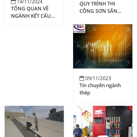
14/11/2024
QUY TRÌNH THI
TỔNG QUAN VỀ
CÔNG SƠN SÂN
NGÀNH KẾT CẤU
PICKLEBALL ĐẠT
THÉP XÂY DỰNG
CHUẨN
VIỆT NAM TRONG
NĂM 2024
09/11/2023
Tin chuyên ngành
thép