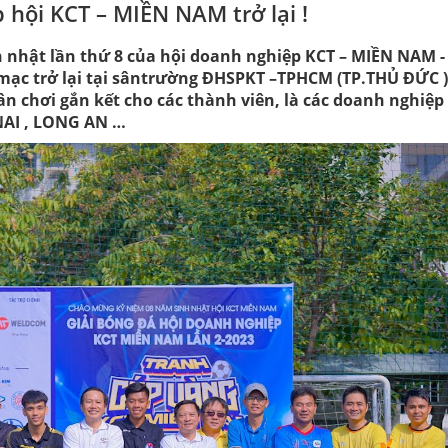
 hội KCT – MIỀN NAM trở lại !
h nhật lần thứ 8 của hội doanh nghiệp KCT – MIỀN NAM -
mạc trở lại tại sântrường ĐHSPKT –TPHCM (TP.THỦ ĐỨC )
sân chơi gắn kết cho các thành viên, là các doanh nghiệ
NAI , LONG AN …