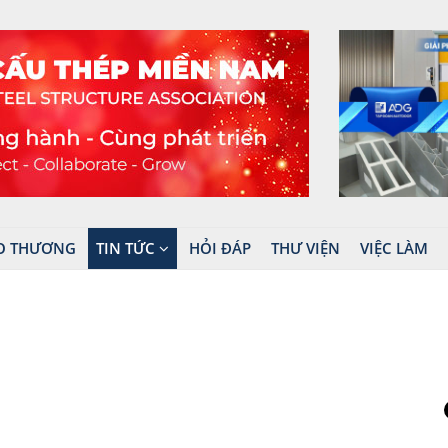
O THƯƠNG
TIN TỨC
HỎI ĐÁP
THƯ VIỆN
VIỆC LÀM