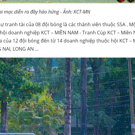
ai mạc diễn ra đầy hào hứng - Ảnh: KCT-MN
ự tranh tài của 08 đội bóng là các thành viên thuộc SSA . 
a hội doanh nghiệp KCT – MIỀN NAM - Tranh Cúp KCT – Miền
gia của 12 đội bóng đến từ 14 doanh nghiệp thuộc hội KCT –
G NAI, LONG AN …