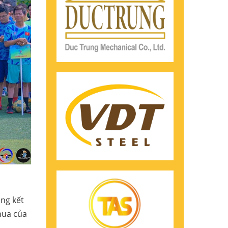
ng kết
hua của