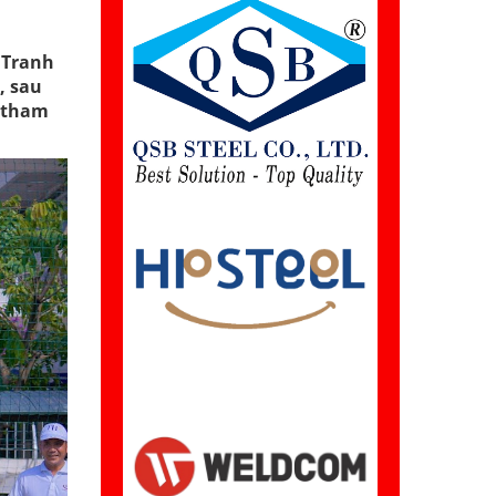
 Tranh
, sau
p tham