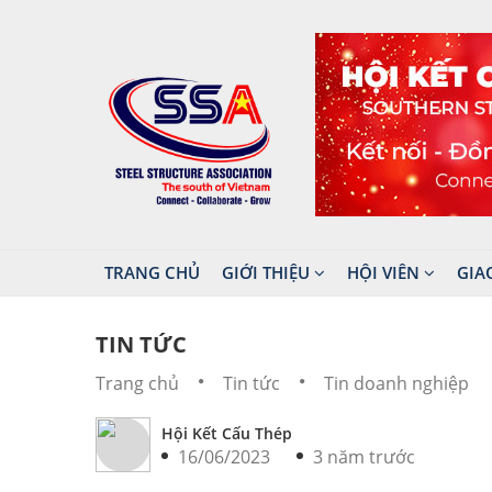
TRANG CHỦ
GIỚI THIỆU
HỘI VIÊN
GIA
TIN TỨC
Trang chủ
Tin tức
Tin doanh nghiệp
Hội Kết Cấu Thép
16/06/2023
3 năm trước