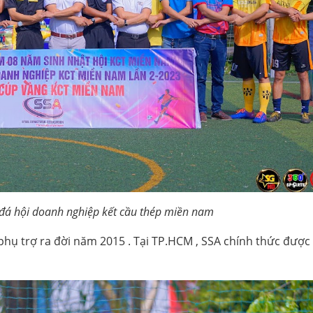
 đá hội doanh nghiệp kết cầu thép miền nam
 phụ trợ ra đời năm 2015 . Tại TP.HCM , SSA chính thức được