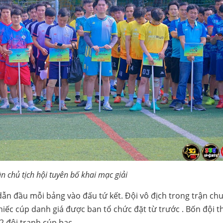
 chủ tịch hội tuyên bố khai mạc giải
ẫn đầu mỗi bảng vào đấu tứ kết. Đội vô địch trong trận chu
iếc cúp danh giá được ban tổ chức đặt từ trước . Bốn đội t
2 đội tranh cúp bạc.