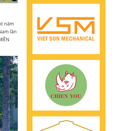
Một năm
 Nam lần
 MIỀN