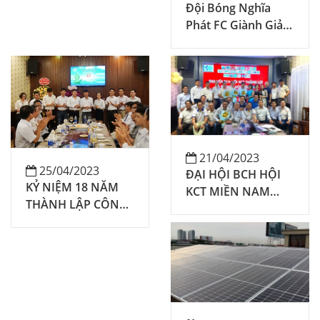
Đội Bóng Nghĩa
Phát FC Giành Giải
Nhất Cúp Thắng Lợi
2022
21/04/2023
25/04/2023
ĐẠI HỘI BCH HỘI
KỶ NIỆM 18 NĂM
KCT MIỀN NAM
THÀNH LẬP CÔNG
NHIỆM KỲ 2023 –
TY MINH VIỆT SƠN
2026