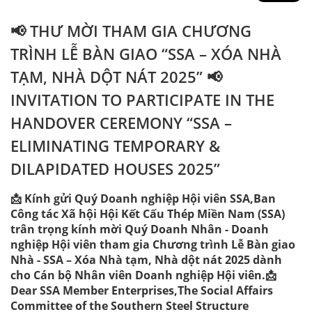
📢 THƯ MỜI THAM GIA CHƯƠNG
TRÌNH LỄ BÀN GIAO “SSA – XÓA NHÀ
TẠM, NHÀ DỘT NÁT 2025” 📢
INVITATION TO PARTICIPATE IN THE
HANDOVER CEREMONY “SSA –
ELIMINATING TEMPORARY &
DILAPIDATED HOUSES 2025”
📩 Kính gửi Quý Doanh nghiệp Hội viên SSA,Ban
Công tác Xã hội Hội Kết Cấu Thép Miền Nam (SSA)
trân trọng kính mời Quý Doanh Nhân - Doanh
nghiệp Hội viên tham gia Chương trình Lễ Bàn giao
Nhà - SSA – Xóa Nhà tạm, Nhà dột nát 2025 dành
cho Cán bộ Nhân viên Doanh nghiệp Hội viên.📩
Dear SSA Member Enterprises,The Social Affairs
Committee of the Southern Steel Structure