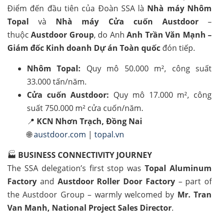
Điểm đến đầu tiên của Đoàn SSA là
Nhà máy Nhôm
Topal
và
Nhà máy Cửa cuốn Austdoor
–
thuộc
Austdoor Group
, do Anh
Anh Trần Văn Mạnh –
Giám đốc Kinh doanh Dự án Toàn quốc
đón tiếp.
Nhôm Topal:
Quy mô 50.000 m², công suất
33.000 tấn/năm.
Cửa cuốn Austdoor:
Quy mô 17.000 m², công
suất 750.000 m² cửa cuốn/năm.
📍
KCN Nhơn Trạch, Đồng Nai
🌐
austdoor.com
|
topal.vn
🏭
BUSINESS CONNECTIVITY JOURNEY
The SSA delegation’s first stop was
Topal Aluminum
Factory
and
Austdoor Roller Door Factory
– part of
the Austdoor Group – warmly welcomed by
Mr. Tran
Van Manh, National Project Sales Director
.