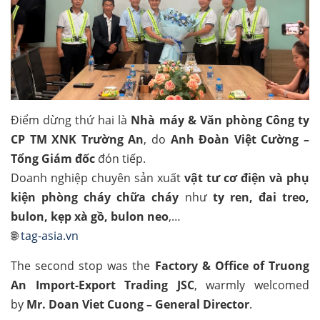
Điểm dừng thứ hai là
Nhà máy & Văn phòng Công ty
CP TM XNK Trường An
, do
Anh Đoàn Việt Cường –
Tổng Giám đốc
đón tiếp.
Doanh nghiệp chuyên sản xuất
vật tư cơ điện và phụ
kiện phòng cháy chữa cháy
như
ty ren, đai treo,
bulon, kẹp xà gồ, bulon neo
,…
🌐
tag-asia.vn
The second stop was the
Factory & Office of Truong
An Import-Export Trading JSC
, warmly welcomed
by
Mr. Doan Viet Cuong – General Director
.