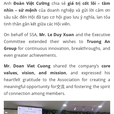
Anh
Đoàn Việt Cường
chia sẻ
giá trị cốt lõi – tầm
nhìn – sứ mệnh
của doanh nghiệp và gửi lời cảm ơn
sâu sắc đến Hội đã tạo cơ hội giao lưu ý nghĩa, lan tỏa
tinh thần gắn kết giữa các Hội viên.
On behalf of SSA,
Mr. Le Duy Xuan
and the Executive
Committee extended their wishes to
Truong An
Group
for continuous innovation, breakthroughs, and
even greater achievements.
Mr. Doan Viet Cuong
shared the company’s
core
values, vision, and mission
, and expressed his
heartfelt gratitude to the Association for creating a
meaningful opportunity for交流 and fostering the spirit
of connection among members.