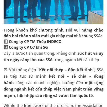
Trong khuôn khổ chương trình, Hội vui mừng
chào
đón hai thành viên mới
gia nhập mái nhà chung SSA:
1️⃣
Công ty CP TM Thép INDECO
2️⃣
Công ty CP Cơ khí SG
Đây là bước tiến quan trọng, khẳng định
sức hút và uy
tín ngày càng lớn của SSA
trong ngành kết cấu thép.
💬 Với thông điệp
“Kết nối thép – Gắn kết tình”
, SSA
sẽ tiếp tục sứ mệnh
kết nối – sẻ chia – đồng
hành
cùng các doanh nghiệp, hướng đến
một cộng
đồng ngành kết cấu thép Việt Nam phát triển vững
mạnh, hội nhập sâu rộng và vươn tầm quốc tế.
Within the framework of the program, the Association